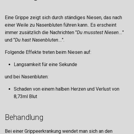
i
Handy
Strandpassage
Waffenläden
Fabriken
Geldtransport
Camorra
Handwerk
Hamster
Graffiti
t
Eine Grippe zeigt sich durch ständiges Niesen, das nach
Notruf
Westside
FightClub
Getränketransport
Yakuza
Kochen
Hase
Hackerangriff
einer Weile zu Nasenbluten führen kann.. Es erscheint
i
immer zusätzlich die Nachrichten "
Du musstest Niesen...
"
a
Lizenzen
Handelshaus
Gärtner
The Establishment
Sozial
Hund
Hausaktionen
und "
Du hast Nasenbluten...
".
l
Folgende Effekte treten beim Niesen auf:
Interaktionsmenü
Justizvollzugsanstalt
Honigtransport
O' Callaghan
Katze
HQ Raids/Razzia
i
Langsamkeit für eine Sekunde
Spielmenü
Labor
Imker
Bratva
Papagei
Juwelenraub
s
und bei Nasenbluten:
i
Beziehung
Möbelhaus
JVA-Transport
Volkov-Familie
Rentier
Kopfgeld
Schaden von einem halben Herzen und Verlust von
e
8,73ml Blut
Gruppierung
Psychiatrie
Koch
Iron Serpents
Schmetterling
Spezialtransport
r
Perks, Effekte & Booster
Rathaus
Melonenfarmer
Aktivitäten
Wolf
Streetrace
t
Behandlung
Sperrgebiete
Schwarzmarkt
Munitionstransport
Gangzonen
Substanzen-Dealer
Bei einer Grippeerkrankung wendet man sich an den