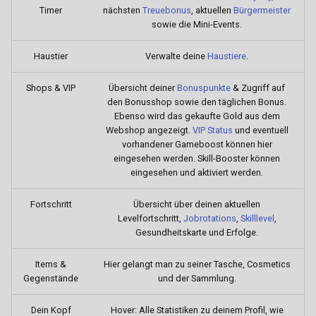
Timer
nächsten
Treuebonus
, aktuellen
Bürgermeister
Syndikat
Paketsortierer
Substanzenhandel
sowie die Mini-Events.
Tierheim
Pizzabäcker
Trainings-System
Haustier
Verwalte deine
Haustiere
.
Reifentransport
Shops & VIP
Übersicht deiner
Bonuspunkte
& Zugriff auf
den Bonusshop sowie den täglichen Bonus.
Ebenso wird das gekaufte Gold aus dem
Straßenreiniger
Webshop angezeigt.
VIP Status
und eventuell
vorhandener Gameboost können hier
Tellerwäscher
eingesehen werden. Skill-Booster können
eingesehen und aktiviert werden.
Weizenfelder
Fortschritt
Übersicht über deinen aktuellen
Levelfortschritt,
Jobrotations
,
Skilllevel
,
Winzer
Gesundheitskarte und Erfolge.
Wäscherei
Items &
Hier gelangt man zu seiner Tasche, Cosmetics
Gegenstände
und der Sammlung.
Wäschetransport
Dein Kopf
Hover: Alle Statistiken zu deinem Profil, wie