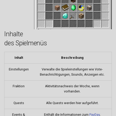
i
Strandpassage
Waffenläden
Fabriken
Geldtransport
Camorra
Handwerk
Hamster
Graffiti
t
Westside
FightClub
Getränketransport
Yakuza
Kochen
Hase
Hackerangriff
i
a
Inhalte
Handelshaus
Gärtner
The Establishment
Sozial
Hund
Hausaktionen
l
des Spielmenüs
Justizvollzugsanstalt
Honigtransport
O' Callaghan
Katze
HQ Raids/Razzia
i
Inhalt
Beschreibung
Labor
Imker
Bratva
Papagei
Juwelenraub
s
i
Einstellungen
Verwalte die Spieleinstellungen wie Vote-
Möbelhaus
JVA-Transport
Volkov-Familie
Rentier
Kopfgeld
Benachrichtigungen, Sounds, Anzeigen etc.
e
Psychiatrie
Koch
Iron Serpents
Schmetterling
Spezialtransport
Fraktion
Aktivitätsnachweis der Woche, wenn
r
vorhanden.
Rathaus
Melonenfarmer
Aktivitäten
Wolf
Streetrace
t
Quests
Alle Quests werden hier aufgeführt.
Schwarzmarkt
Munitionstransport
Gangzonen
Substanzen-Dealer
Events &
Enthält die Informationen zum
PayDay
,