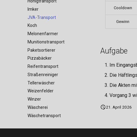
Labor
Honigtransport
Cosmetics
Cooldown
Möbelhaus
Imker
Psychiatrie
JVA-Transport
Gewinn
Rathaus
Koch
Schwarzmarkt
Melonenfarmer
Syndikat
Munitionstransport
Aufgabe
Tierheim
Paketsortierer
Pizzabäcker
Im Eingangsb
Reifentransport
Straßenreiniger
Die Häftling
Tellerwäscher
Die Akten m
Weizenfelder
Vorgang 3 wi
Winzer
21. April 2026
Wäscherei
Wäschetransport
Zeitungsjunge
Angler