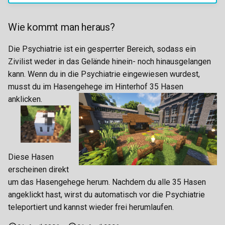
Taschendiebstahl
Paketsortierer
Substanzenhandel
Wie kommt man heraus?
Tabliste
Pizzabäcker
Trainings-System
Die Psychiatrie ist ein gesperrter Bereich, sodass ein
Reifentransport
Zivilist weder in das Gelände hinein- noch hinausgelangen
kann. Wenn du in die Psychiatrie eingewiesen wurdest,
Straßenreiniger
musst du im Hasengehege im Hinterhof 35 Hasen
anklicken.
Tellerwäscher
Weizenfelder
Diese Hasen
Winzer
erscheinen direkt
um das Hasengehege herum. Nachdem du alle 35 Hasen
Wäscherei
angeklickt hast, wirst du automatisch vor die Psychiatrie
teleportiert und kannst wieder frei herumlaufen.
Wäschetransport