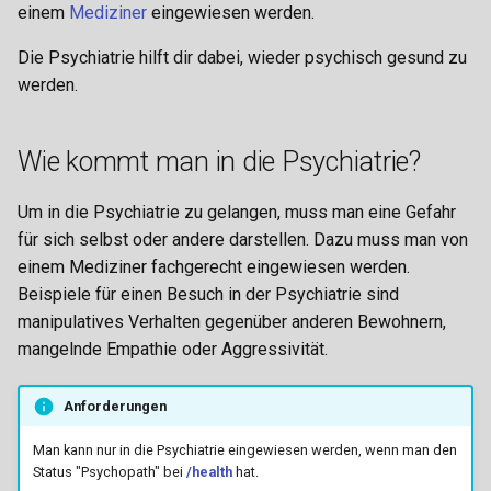
einem
Mediziner
eingewiesen werden.
i
Handy
Strandpassage
Waffenläden
Geldtransport
Camorra
Handwerk
Hamster
Graffiti
t
Die Psychiatrie hilft dir dabei, wieder psychisch gesund zu
werden.
Notruf
Westside
Getränketransport
Yakuza
Kochen
Hase
Hackerangriff
i
a
Lizenzen
Gärtner
The Establishment
Sozial
Hund
Hausaktionen
Wie kommt man in die Psychiatrie?
l
Interaktionsmenü
Honigtransport
O' Callaghan
Katze
HQ Raids/Razzia
Um in die Psychiatrie zu gelangen, muss man eine Gefahr
i
für sich selbst oder andere darstellen. Dazu muss man von
Spielmenü
Imker
Bratva
Papagei
Juwelenraub
s
einem Mediziner fachgerecht eingewiesen werden.
i
Beispiele für einen Besuch in der Psychiatrie sind
Beziehung
JVA-Transport
Volkov-Familie
Rentier
Kopfgeld
manipulatives Verhalten gegenüber anderen Bewohnern,
e
mangelnde Empathie oder Aggressivität.
Gruppierung
Koch
Iron Serpents
Schmetterling
Spezialtransport
r
Anforderungen
Perks, Effekte & Booster
Melonenfarmer
Aktivitäten
Wolf
Streetrace
t
Man kann nur in die Psychiatrie eingewiesen werden, wenn man den
Sperrgebiete
Munitionstransport
Gangzonen
Substanzen-Dealer
Status "Psychopath" bei
/health
hat.