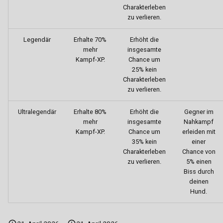
Charakterleben
Taschendiebstahl
Syndikat
Paketsortierer
Substanzenhandel
zu verlieren.
Tabliste
Tierheim
Pizzabäcker
Trainings-System
Legendär
Erhalte 70%
Erhöht die
mehr
insgesamte
Reifentransport
Kampf-XP.
Chance um
25% kein
Charakterleben
Straßenreiniger
zu verlieren.
Tellerwäscher
Ultralegendär
Erhalte 80%
Erhöht die
Gegner im
mehr
insgesamte
Nahkampf
Kampf-XP.
Chance um
erleiden mit
Weizenfelder
35% kein
einer
Charakterleben
Chance von
Winzer
zu verlieren.
5% einen
Biss durch
Wäscherei
deinen
Hund.
Wäschetransport