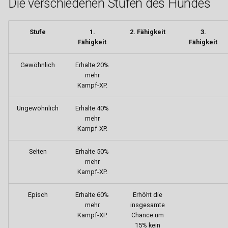
Die verschiedenen Stufen des Hundes
i
Handy
Strandpassage
Waffenläden
Fabriken
Geldtransport
Camorra
Handwerk
Graffiti
t
Stufe
1.
2. Fähigkeit
3.
Notruf
Westside
FightClub
Getränketransport
Yakuza
Kochen
Hackerangriff
Fähigkeit
Fähigkeit
i
a
Lizenzen
Handelshaus
Gärtner
The Establishment
Sozial
Hausaktionen
Gewöhnlich
Erhalte 20%
mehr
l
Kampf-XP.
Interaktionsmenü
Justizvollzugsanstalt
Honigtransport
O' Callaghan
HQ Raids/Razzia
i
Ungewöhnlich
Erhalte 40%
Spielmenü
Labor
Imker
Bratva
Juwelenraub
s
mehr
Kampf-XP.
i
Beziehung
Möbelhaus
JVA-Transport
Volkov-Familie
Kopfgeld
Selten
Erhalte 50%
e
mehr
Gruppierung
Psychiatrie
Koch
Iron Serpents
Spezialtransport
r
Kampf-XP.
Perks, Effekte & Booster
Rathaus
Melonenfarmer
Aktivitäten
Streetrace
t
Episch
Erhalte 60%
Erhöht die
mehr
insgesamte
Sperrgebiete
Schwarzmarkt
Munitionstransport
Gangzonen
Substanzen-Dealer
Kampf-XP.
Chance um
15% kein